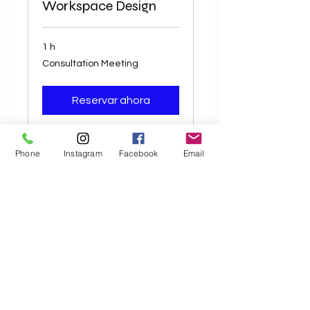
Workspace Design
1 h
Consultation
Consultation Meeting
Meeting
Reservar ahora
Phone
Instagram
Facebook
Email
Interior Design