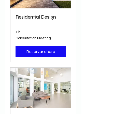
Residential Design
1 h
Consultation
Consultation Meeting
Meeting
Reservar ahora