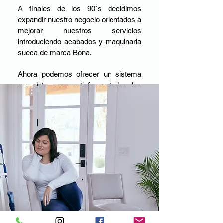
A finales de los 90´s decidimos
expandir nuestro negocio orientados a
mejorar nuestros servicios
introduciendo acabados y maquinaria
sueca de marca Bona.
Ahora podemos ofrecer un sistema
completo para satisfacer todas las
necesidades de nuestros clientes
desde una instalación de los
proyectos mas exigentes
comerciales y residenciales
Usted es muy importante para
nosotros
Por ello nos renovamos y
preparamos cada día